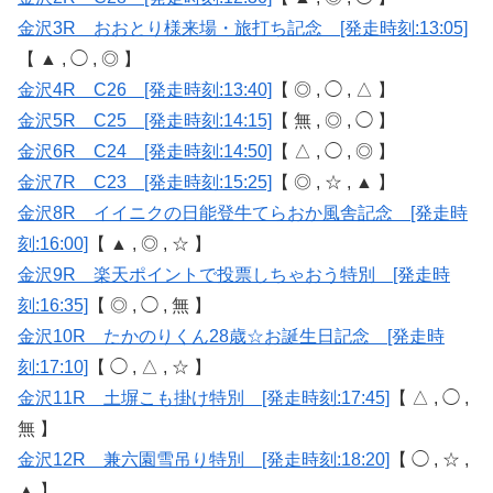
金沢3R おおとり様来場・旅打ち記念 [発走時刻:13:05]
【 ▲ , ◯ , ◎ 】
金沢4R C26 [発走時刻:13:40]
【 ◎ , ◯ , △ 】
金沢5R C25 [発走時刻:14:15]
【 無 , ◎ , ◯ 】
金沢6R C24 [発走時刻:14:50]
【 △ , ◯ , ◎ 】
金沢7R C23 [発走時刻:15:25]
【 ◎ , ☆ , ▲ 】
金沢8R イイニクの日能登牛てらおか風舎記念 [発走時
刻:16:00]
【 ▲ , ◎ , ☆ 】
金沢9R 楽天ポイントで投票しちゃおう特別 [発走時
刻:16:35]
【 ◎ , ◯ , 無 】
金沢10R たかのりくん28歳☆お誕生日記念 [発走時
刻:17:10]
【 ◯ , △ , ☆ 】
金沢11R 土塀こも掛け特別 [発走時刻:17:45]
【 △ , ◯ ,
無 】
金沢12R 兼六園雪吊り特別 [発走時刻:18:20]
【 ◯ , ☆ ,
▲ 】